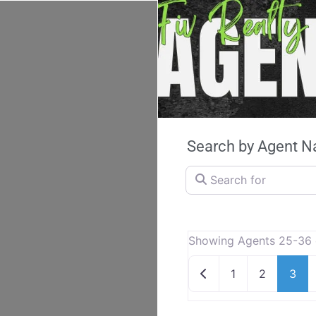
Search by Agent Na
Search for
Showing Agents 25-36 
Newer posts
1
2
3