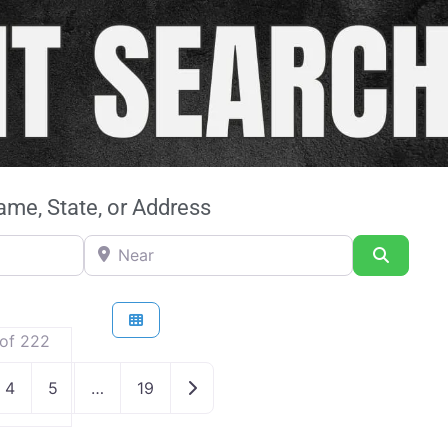
me, State, or Address
Near
Search
of 222
Older posts
4
5
…
19